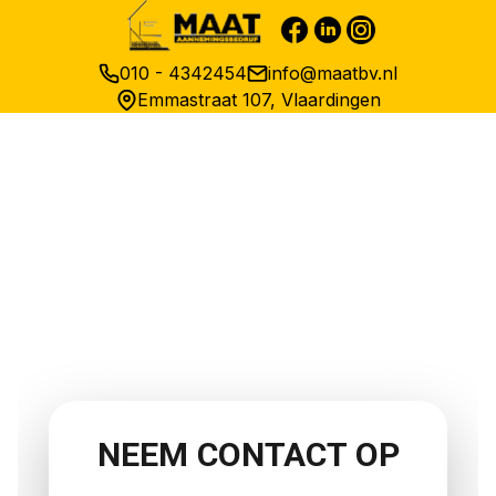
010 - 4342454
info@maatbv.nl
Emmastraat 107, Vlaardingen
VAKWERK
OP MAAT
Ons vakmanschap is al meer dan 100 jaar
een begrip in Vlaardingen en omstreken.
NEEM CONTACT OP